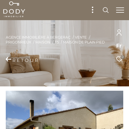
AGENCE IMMOBILIÈRE À BERGERAC
VENTE
PRIGONRIEUX
MAISON
T5
MAISON DE PLAIN PIED
Fr
0
RETOUR