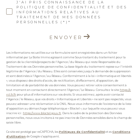
J'AI PRIS CONNAISSANCE DE LA
POLITIQUE DE CONFIDENTIALITÉ ET DES
INFORMATIONS RELATIVES AU
TRAITEMENT DE MES DONNÉES
PERSONNELLES (*)*
ENVOYER
Les informations recueillies sur ce formulaire sont enregistrées dans un fichier
informatisé par La Boite Immo agissant comme Sous-traitant du traitement pour la
gestion de la clientèle/prospects de l'Agence / du Réseau qui reste Responsable du
Traitement de vos Données personnelles. La base légale du traitement repose sur l'intérêt
légitime de l'Agence / du Réseau. Elles sont conservées jusqu'à demande de suppression
et sont destinées à l'Agence / au Réseau. Conformément à la loi « informatique et libertés
», vous disposez des droits d’accès, de rectification, d’effacement, d’opposition, de
limitation et de portabilité de vos données. Vous pouvez retirer votre consentement à
tout moment en contactant directement l’Agence / Le Réseau. Consultez le site
https://c
nil.fr/fr
pour plus d’informations sur vos droits. Si vous estimez, après avoir contacté
l'Agence / le Réseau, que vos droits « Informatique et Libertés » ne sont pas respectés, vous
pouvez adresser une réclamation à la CNIL. Nous vous informons de l’existence de la liste
d'opposition au démarchage téléphonique « Bloctel », sur laquelle vous pouvez vous
inscrire ici :
https://www.bloctel.gouv.fr
. Dans le cadre de la protection des Données
personnelles, nous vous invitons à ne pas inscrire de Données sensibles dans le champ de
saisie libre.
Ce site est protégé par reCAPTCHA, les
Politiques de Confidentialité
et es
Conditions
d'utilisation
de Google s'appliquent.