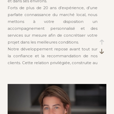
et dans ses environs.
Forts de plus de 20 ans d’expérience, d’une
parfaite connaissance du marché local, nous
mettons à votre disposition un
accompagnement personnalisé et des
services sur mesure afin de concrétiser votre
projet dans les meilleures conditions.
Notre développement repose avant tout sur
la confiance et la recommandation de nos
clients. Cette relation privilégiée, construite au
fil des années grâce à notre discrétion et à la
qualité de notre accompagnement,
témoigne d’une fidélité durable et d’une
reconnaissance de notre engagement
quotidien.
Parce que chaque projet immobilier est avant
tout une aventure humaine, nous plaçons