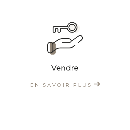
bien ? DODY Immobilier est à votre écoute
pour vous conseiller, vous accompagner et
répondre à toutes vos questions.
☎
06 70 05 00 11
✉
sandrine@dody-immobilier.fr
Suivez-nous
Réseaux Sociaux : «
@dodyimmobilier
vient de
publier une nouvelle annonce », et vous êtes
Vendre
le premier à le savoir.
Nos réseaux sociaux sont un trait d’union
EN SAVOIR PLUS
entre les biens, notre équipe et vous :
annonces en avant-première, actualités,
coulisses.
Restons connectés.