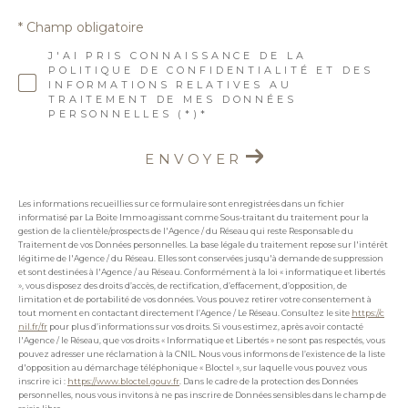
* Champ obligatoire
J'AI PRIS CONNAISSANCE DE LA
POLITIQUE DE CONFIDENTIALITÉ ET DES
INFORMATIONS RELATIVES AU
TRAITEMENT DE MES DONNÉES
PERSONNELLES (*)*
ENVOYER
Les informations recueillies sur ce formulaire sont enregistrées dans un fichier
informatisé par La Boite Immo agissant comme Sous-traitant du traitement pour la
gestion de la clientèle/prospects de l'Agence / du Réseau qui reste Responsable du
Traitement de vos Données personnelles. La base légale du traitement repose sur l'intérêt
légitime de l'Agence / du Réseau. Elles sont conservées jusqu'à demande de suppression
et sont destinées à l'Agence / au Réseau. Conformément à la loi « informatique et libertés
», vous disposez des droits d’accès, de rectification, d’effacement, d’opposition, de
limitation et de portabilité de vos données. Vous pouvez retirer votre consentement à
tout moment en contactant directement l’Agence / Le Réseau. Consultez le site
https://c
nil.fr/fr
pour plus d’informations sur vos droits. Si vous estimez, après avoir contacté
l'Agence / le Réseau, que vos droits « Informatique et Libertés » ne sont pas respectés, vous
pouvez adresser une réclamation à la CNIL. Nous vous informons de l’existence de la liste
d'opposition au démarchage téléphonique « Bloctel », sur laquelle vous pouvez vous
inscrire ici :
https://www.bloctel.gouv.fr
. Dans le cadre de la protection des Données
personnelles, nous vous invitons à ne pas inscrire de Données sensibles dans le champ de