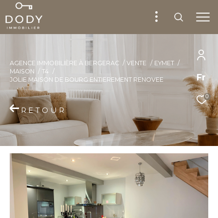
AGENCE IMMOBILIÈRE À BERGERAC
VENTE
EYMET
MAISON
T4
Fr
JOLIE MAISON DE BOURG ENTIEREMENT RENOVEE
0
RETOUR