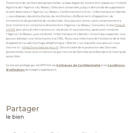
Traitement de vos Données personnelles. La base légale du traitement repose sur l'intérêt
légitime de l'Agence / du Réseau. Elles sont conservées jusqu'à demande de suppression
et sont destinées à l'Agence / au Réseau. Conformément à la loi « informatique et libertés
», vous disposez des droits d’accès, de rectification, d’effacement, d’opposition, de
limitation et de portabilité de vos données. Vous pouvez retirer votre consentement à
tout moment en contactant directement l’Agence / Le Réseau. Consultez le site
https://c
nil.fr/fr
pour plus d’informations sur vos droits. Si vous estimez, après avoir contacté
l'Agence / le Réseau, que vos droits « Informatique et Libertés » ne sont pas respectés, vous
pouvez adresser une réclamation à la CNIL. Nous vous informons de l’existence de la liste
d'opposition au démarchage téléphonique « Bloctel », sur laquelle vous pouvez vous
inscrire ici :
https://www.bloctel.gouv.fr
. Dans le cadre de la protection des Données
personnelles, nous vous invitons à ne pas inscrire de Données sensibles dans le champ de
saisie libre.
Ce site est protégé par reCAPTCHA, les
Politiques de Confidentialité
et es
Conditions
d'utilisation
de Google s'appliquent.
partager
le bien