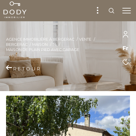
AGENCE IMMOBILIÈRE À BERGERAC
VENTE
BERGERAC
MAISON
T4
Fr
MAISON DE PLAIN PIED AVEC GARAGE
0
RETOUR