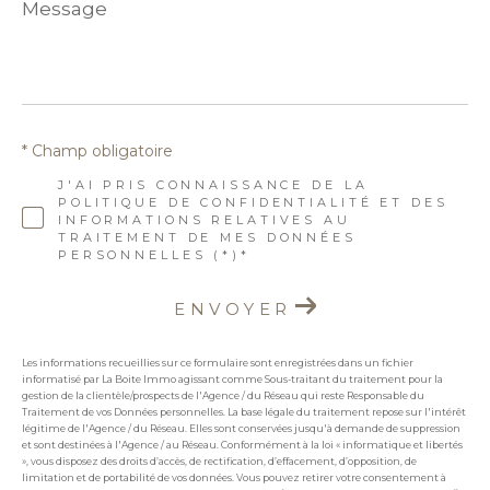
Message
*
* Champ obligatoire
J'AI PRIS CONNAISSANCE DE LA
POLITIQUE DE CONFIDENTIALITÉ ET DES
INFORMATIONS RELATIVES AU
TRAITEMENT DE MES DONNÉES
PERSONNELLES (*)*
ENVOYER
Les informations recueillies sur ce formulaire sont enregistrées dans un fichier
informatisé par La Boite Immo agissant comme Sous-traitant du traitement pour la
gestion de la clientèle/prospects de l'Agence / du Réseau qui reste Responsable du
Traitement de vos Données personnelles. La base légale du traitement repose sur l'intérêt
légitime de l'Agence / du Réseau. Elles sont conservées jusqu'à demande de suppression
et sont destinées à l'Agence / au Réseau. Conformément à la loi « informatique et libertés
», vous disposez des droits d’accès, de rectification, d’effacement, d’opposition, de
limitation et de portabilité de vos données. Vous pouvez retirer votre consentement à