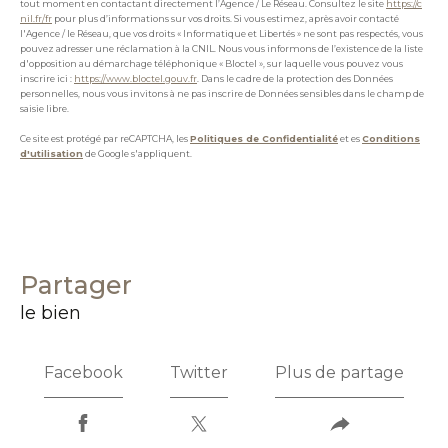
tout moment en contactant directement l’Agence / Le Réseau. Consultez le site
https://c
nil.fr/fr
pour plus d’informations sur vos droits. Si vous estimez, après avoir contacté
l'Agence / le Réseau, que vos droits « Informatique et Libertés » ne sont pas respectés, vous
pouvez adresser une réclamation à la CNIL. Nous vous informons de l’existence de la liste
d'opposition au démarchage téléphonique « Bloctel », sur laquelle vous pouvez vous
inscrire ici :
https://www.bloctel.gouv.fr
. Dans le cadre de la protection des Données
personnelles, nous vous invitons à ne pas inscrire de Données sensibles dans le champ de
saisie libre.
Ce site est protégé par reCAPTCHA, les
Politiques de Confidentialité
et es
Conditions
d'utilisation
de Google s'appliquent.
partager
le bien
Facebook
Twitter
Plus de partage