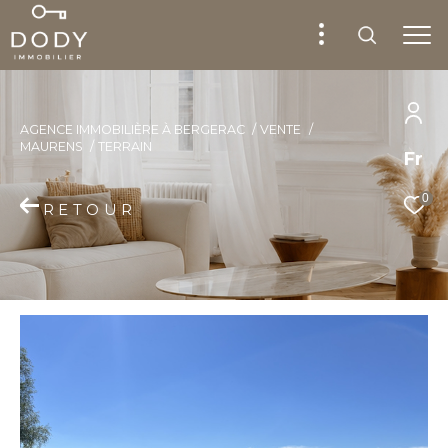
AGENCE IMMOBILIÈRE À BERGERAC
VENTE
MAURENS
TERRAIN
Fr
0
RETOUR