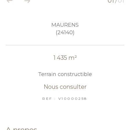
01
01
/
MAURENS
(24140)
1 435 m²
Terrain constructible
Nous consulter
REF : V10000258
a propos