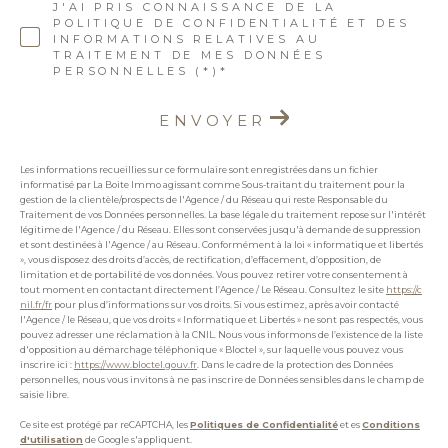
J'AI PRIS CONNAISSANCE DE LA
POLITIQUE DE CONFIDENTIALITÉ ET DES
INFORMATIONS RELATIVES AU
TRAITEMENT DE MES DONNÉES
PERSONNELLES (*)*
ENVOYER
Les informations recueillies sur ce formulaire sont enregistrées dans un fichier
informatisé par La Boite Immo agissant comme Sous-traitant du traitement pour la
gestion de la clientèle/prospects de l'Agence / du Réseau qui reste Responsable du
Traitement de vos Données personnelles. La base légale du traitement repose sur l'intérêt
légitime de l'Agence / du Réseau. Elles sont conservées jusqu'à demande de suppression
et sont destinées à l'Agence / au Réseau. Conformément à la loi « informatique et libertés
», vous disposez des droits d’accès, de rectification, d’effacement, d’opposition, de
limitation et de portabilité de vos données. Vous pouvez retirer votre consentement à
tout moment en contactant directement l’Agence / Le Réseau. Consultez le site
https://c
nil.fr/fr
pour plus d’informations sur vos droits. Si vous estimez, après avoir contacté
l'Agence / le Réseau, que vos droits « Informatique et Libertés » ne sont pas respectés, vous
pouvez adresser une réclamation à la CNIL. Nous vous informons de l’existence de la liste
d'opposition au démarchage téléphonique « Bloctel », sur laquelle vous pouvez vous
inscrire ici :
https://www.bloctel.gouv.fr
. Dans le cadre de la protection des Données
personnelles, nous vous invitons à ne pas inscrire de Données sensibles dans le champ de
saisie libre.
Ce site est protégé par reCAPTCHA, les
Politiques de Confidentialité
et es
Conditions
d'utilisation
de Google s'appliquent.