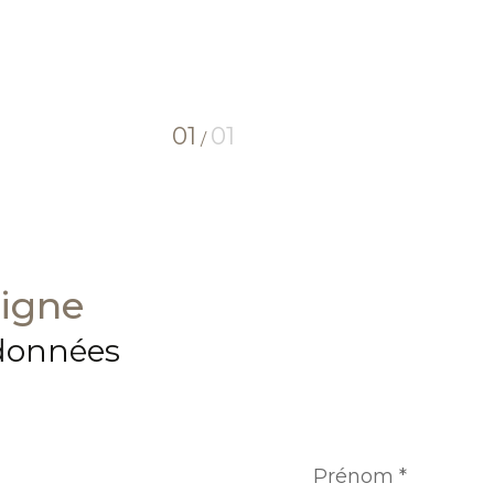
01
01
/
eigne
données
Prénom
*