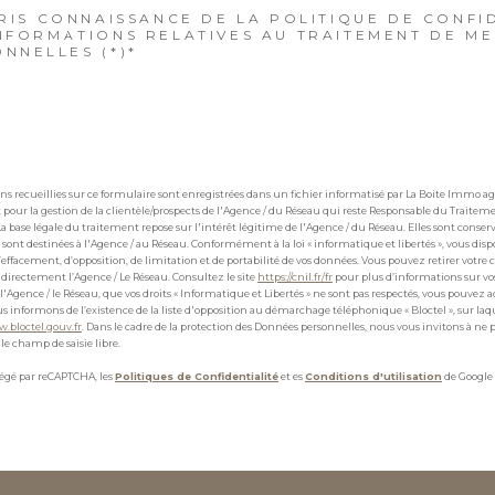
PRIS CONNAISSANCE DE LA POLITIQUE DE CONFI
NFORMATIONS RELATIVES AU TRAITEMENT DE M
NNELLES (*)*
ns recueillies sur ce formulaire sont enregistrées dans un fichier informatisé par La Boite Immo 
pour la gestion de la clientèle/prospects de l'Agence / du Réseau qui reste Responsable du Traite
La base légale du traitement repose sur l'intérêt légitime de l'Agence / du Réseau. Elles sont cons
 sont destinées à l'Agence / au Réseau. Conformément à la loi « informatique et libertés », vous dispo
 d’effacement, d’opposition, de limitation et de portabilité de vos données. Vous pouvez retirer v
directement l’Agence / Le Réseau. Consultez le site
https://cnil.fr/fr
pour plus d’informations sur vos
 l'Agence / le Réseau, que vos droits « Informatique et Libertés » ne sont pas respectés, vous pouvez 
s informons de l’existence de la liste d'opposition au démarchage téléphonique « Bloctel », sur laq
w.bloctel.gouv.fr
. Dans le cadre de la protection des Données personnelles, nous vous invitons à ne 
le champ de saisie libre.
otégé par reCAPTCHA, les
Politiques de Confidentialité
et es
Conditions d'utilisation
de Google 