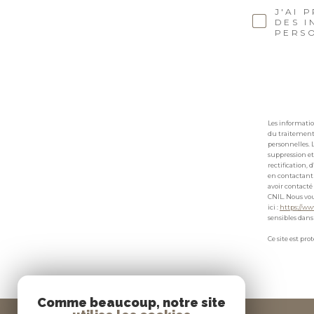
J'AI 
DES I
PERSO
Les informatio
du traitement 
personnelles. 
suppression et
rectification,
en contactant 
avoir contacté
CNIL. Nous vou
ici :
https://ww
sensibles dans 
Ce site est pr
Comme beaucoup, notre site